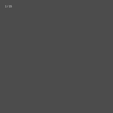
1
/
15